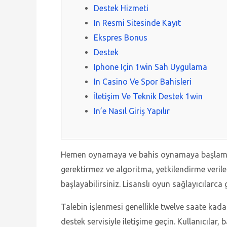
Destek Hizmeti
In Resmi Sitesinde Kayıt
Ekspres Bonus
Destek
Iphone Için 1win Sah Uygulama
In Casino Ve Spor Bahisleri
İletişim Ve Teknik Destek 1win
In’e Nasıl Giriş Yapılır
Hemen oynamaya ve bahis oynamaya başlamak is
gerektirmez ve algoritma, yetkilendirme veri
başlayabilirsiniz. Lisanslı oyun sağlayıcılarca
Talebin işlenmesi genellikle twelve saate kadar
destek servisiyle iletişime geçin. Kullanıcılar