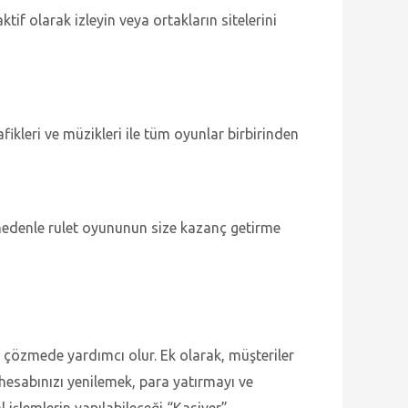
ktif olarak izleyin veya ortakların sitelerini
ikleri ve müzikleri ile tüm oyunlar birbirinden
nedenle rulet oyununun size kazanç getirme
nı çözmede yardımcı olur. Ek olarak, müşteriler
in hesabınızı yenilemek, para yatırmayı ve