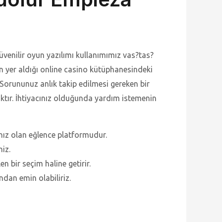
üvenilir oyun yazılımı kullanımımız vas?tas?
n yer aldığı online casino kütüphanesindeki
. Sorununuz anlık takip edilmesi gereken bir
aktır. İhtiyacınız olduğunda yardım istemenin
ınız olan eğlence platformudur.
iz.
en bir seçim haline getirir.
ndan emin olabiliriz.