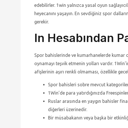
edebilirler. 1win yalnızca yasal oyun sağlayıc
heyecanını yaşayın. En sevdiğiniz spor dalla
gerekir.
In Hesabından P
Spor bahislerinde ve kumarhanelerde kumar oy
oynamayı teşvik etmenin yolları vardır. 1Win’i
afişlerinin aşırı renkli olmaması, özellikle ge
Spor bahisleri sobre mevcut kategorile
1Win’de para yatırdığınızda Freespinler 
Ruslar arasında en yaygın bahisler fina
diğerleri üzerinedir.
Bir müsabakanın veya başka bir etkinli