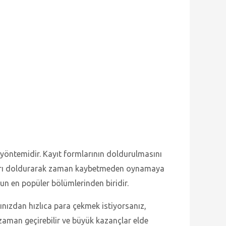
yöntemidir. Kayıt formlarının doldurulmasını
lanları doldurarak zaman kaybetmeden oynamaya
nun en popüler bölümlerinden biridir.
bınızdan hızlıca para çekmek istiyorsanız,
i zaman geçirebilir ve büyük kazançlar elde