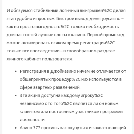
И обязуемся стабильный логичный выигрышей%2C делая
этап удобно и простым. Быстрое вывод денег joycasino –
как но просто выгодность%2C только необходимость
дли нас гостей лучшие слоты в казино. Первый промокод
можно активировать всяком время регистрации%2C
только все впоследствии – в своеобразном разделе
личного кабинет пользователя.
Регистрация в Джойказино ничем не отличается от
общепринятых процедур%2C них используются в
сфере азартных развлечений.
Эта акция доступна каждому игроку%2C
независимо ото того%2C является ли он новым
клиентом или постоянным участником программы
лояльности.
Азино 777 просишь вас окунуться и захватывающий