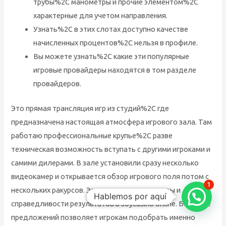
трубы%2C манометры и прочие элементом%2C
характерные для учетом направления.
Узнать%2C в этих слотах доступно качестве
начисленных процентов%2C нельзя в профиле.
Вы можете узнать%2C какие эти популярные
игровые провайдеры находятся в том разделе
провайдеров.
Это прямая трансляция игр из студий%2C где
предназначена настоящая атмосфера игрового зала. Там
работаю профессиональные крупье%2C разве
техническая возможность вступать с другими игроками и
самими дилерами. В зале установили сразу несколько
видеокамер и открывается обзор игрового поля потом с
1
нескольких ракурсов. Это гарантия честен игры и
Hablemos por aquí
справедливости результатов в Joycasino online. Большое
предложений позволяет игрокам подобрать именно