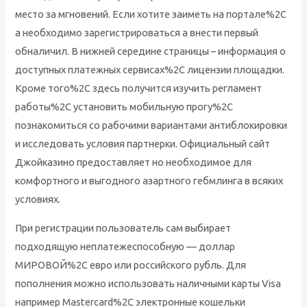
место за мгновений. Если хотите заиметь на портале%2C
а необходимо зарегистрироваться а внести первый
обналичил. В нижней середине страницы – информация о
доступных платежных сервисах%2C лицензии площадки.
Кроме того%2C здесь получится изучить регламент
работы%2C установить мобильную прогу%2C
познакомиться со рабочими вариантами антиблокировки
и исследовать условия партнерки. Официальный сайт
Джойказино предоставляет но необходимое для
комфортного и выгодного азартного гебмлинга в всяких
условиях.
При регистрации пользователь сам выбирает
подходящую неплатежеспособную — доллар
МИРОВОЙ%2C евро или российского рубль. Для
пополнения можно использовать наличными карты Visa
например Mastercard%2C электронные кошельки