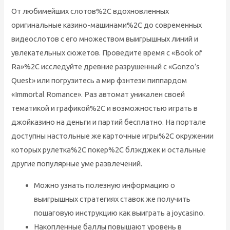
От любимейших слотов%2C вдохновленных
оригинальные казино-машинами%2C до современных
видеослотов с его множеством выигрышных линий и
увлекательных сюжетов. Проведите время с «Book of
Ra»%2C исследуйте древние разрушенный с «Gonzo’s
Quest» или погрузитесь а мир фэнтези пиппардом
«Immortal Romance». Раз автомат уникален своей
тематикой и графикой%2C и возможностью играть в
джойказино на деньги и партий бесплатно. На портале
доступны настольные же карточные игры%2C окружении
которых рулетка%2C покер%2C блэкджек и остальные
другие популярные уме развлечений.
Можно узнать полезную информацию о
выигрышных стратегиях ставок же получить
пошаговую инструкцию как выиграть а joycasino.
Накопленные баллы повышают уровень в