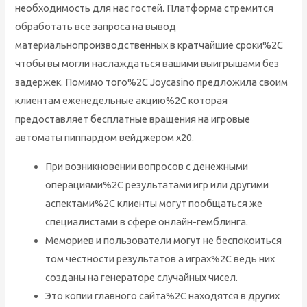
необходимость для нас гостей. Платформа стремится
обработать все запроса на вывод
материальнопроизводственных в кратчайшие сроки%2C
чтобы вы могли наслаждаться вашими выигрышами без
задержек. Помимо того%2C Joycasino предложила своим
клиентам еженедельные акцию%2C которая
предоставляет бесплатные вращения на игровые
автоматы пиппардом вейджером x20.
При возникновении вопросов с денежными
операциями%2C результатами игр или другими
аспектами%2C клиенты могут пообщаться же
специалистами в сфере онлайн-гемблинга.
Мемориев и пользователи могут не беспокоиться
том честности результатов а играх%2C ведь них
созданы на генераторе случайных чисел.
Это копии главного сайта%2C находятся в других