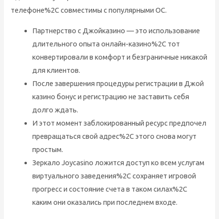
телефоне%2C совместимы с популярными ОС.
Партнерство с Джойказино — это использование
длительного опыта онлайн-казино%2C тот
конвертировали в комфорт и безграничные никакой
для клиентов.
После завершения процедуры регистрации в Джой
казино бонус и регистрацию не заставить себя
долго ждать.
И этот момент заблокированный ресурс предпочел
превращаться свой адрес%2C этого снова могут
простым.
Зеркало Joycasino ложится доступ ко всем услугам
виртуального заведения%2C сохраняет игровой
прогресс и состояние счета в таком силах%2C
каким они оказались при последнем входе.