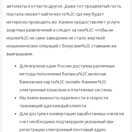
автоматы и отчасти другое. Даже тот предвзятый гость
портала сможет найти место%2C где ему будет
интересно проводить во. Казино предоставляет услуги
азартных развлечений а следит за чем%2C чтобы ни
игроки%2C ни само заведение не стало жертвой
мошеннических операций с бонусами%2C ставками же
выигрышами.
Для игроков один России доступны различные
методы пополнения баланса%2C включая
банковские карты%2C онлайн-банкинг%2C
электронные кошельки и платежные системы.
Мы знаем важность надежности а скорости
транзакций ддя каждый клиента.
Дли доступа к конвертации заработанных очков на
счет необходимо подтвердили указанный при
регистрации электронный почтовый адрес.