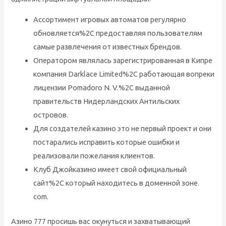
Ассортимент игровых автоматов регулярно
обновляется%2C предоставляя пользователям
самые развлечения от известных брендов.
Оператором являлась зарегистрированная в Кипре
компания Darklace Limited%2C работающая вопреки
лицензии Pomadoro N. V.%2C выданной
правительств Нидерландских Антильских
островов.
Для создателей казино это не первый проект и они
постарались исправить которые ошибки и
реализовали пожелания клиентов.
Клуб Джойказино имеет свой официальный
сайт%2C который находитесь в доменной зоне.
com.
Азино 777 просишь вас окунуться и захватывающий