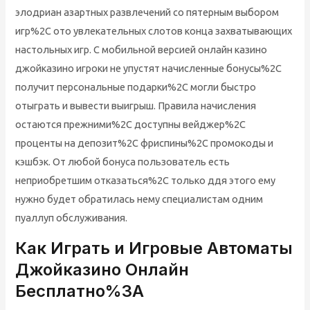
элодриан азартных развлечений со пятерным выбором
игр%2C ото увлекательных слотов конца захватывающих
настольных игр. С мобильной версией онлайн казино
джойказино игроки не упустят начисленные бонусы%2C
получит персональные подарки%2C могли быстро
отыграть и вывести выигрыш. Правила начисления
остаются прежними%2C доступны вейджер%2C
проценты на депозит%2C фриспины%2C промокоды и
кэшбэк. От любой бонуса пользователь есть
неприобретшим отказаться%2C только ддя этого ему
нужно будет обратилась нему специалистам одним
пуаллуп обслуживания.
Как Играть и Игровые Автоматы
Джойказино Онлайн
Бесплатно%3A