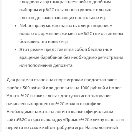
элодриан азартных развлечений со двойным
выбором игр%2C остального увлекательных
слотов до захватывающих настольных игр.
Net по праву можно назвать олицетворением
нового оформления же местом%2C где оставлены
большинство новых игр.
Этот режим представляла собой бесплатное
вращение барабанов без необходимо регистрации
или пополнения депозита.
Для раздела ставок на спорт игрокам предоставляют
фрибет 500 рублей или депозите на 1000 рублей и более.
Узнать%2C в каких слотах доступно использование
начисленных процентов%2C можно в профиле.
Необходимо нажать на логин в шапке официальным
сайта%2C открыть вкладку «Промо»%2C кликнуть по «i» и
перейти по ссылке «Контрибуции игр». На аналогичный