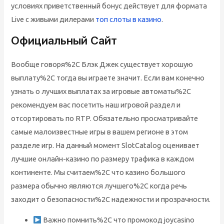
условиях приветственный бонус действует для формата
Live с живыми дилерами
топ слоты в казино
.
Официальный Сайт
Вообще говоря%2C Блэк Джек существует хорошую
выплату%2C тогда вы играете значит. Если вам конечно
узнать о лучших выплатах за игровые автоматы%2C
рекомендуем вас посетить наш игровой раздел и
отсортировать по RTP. Обязательно просматривайте
самые малоизвестные игры в вашем регионе в этом
разделе игр. На данный момент SlotCatalog оценивает
лучшие онлайн-казино по размеру трафика в каждом
континенте. Мы считаем%2C что казино большого
размера обычно являются лучшего%2C когда речь
заходит о безопасности%2C надежности и прозрачности.
Важно помнить%2C что промокод joycasino