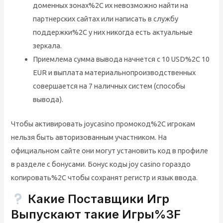
доменных зонах%2C их невозможно найти на
партнерских сайтах или написать в службу
поддержки%2C у них никогда есть актуальные
зеркала.
Приемлема сумма вывода начнется с 10 USD%2C 10
EUR и выплата материальнопроизводственных
совершается на 7 наличных систем (способы
вывода).
Чтобы активировать joycasino промокод%2C игрокам
нельзя быть авторизованным участником. На
официальном сайте они могут установить код в профиле
в разделе с бонусами. Бонус коды joy casino гораздо
копировать%2C чтобы сохранят регистр и язык ввода.
Какие Поставщики Игр
Выпускают такие Игры%3F