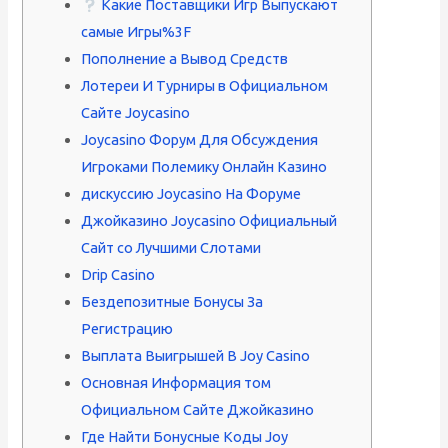
Какие Поставщики Игр Выпускают
самые Игры%3F
Пополнение а Вывод Средств
Лотереи И Турниры в Официальном
Сайте Joycasino
Joycasino Форум Для Обсуждения
Игроками Полемику Онлайн Казино
дискуссию Joycasino На Форуме
Джойказино Joycasino Официальный
Сайт со Лучшими Слотами
Drip Casino
Бездепозитные Бонусы За
Регистрацию
Выплата Выигрышей В Joy Casino
Основная Информация том
Официальном Сайте Джойказино
Где Найти Бонусные Коды Joy