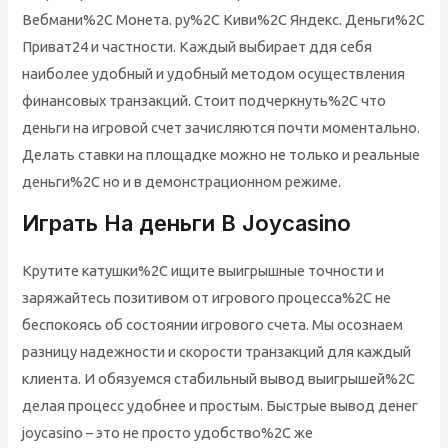
Вебмани%2C Монета. ру%2C Киви%2C Яндекс. Деньги%2C
Приват24 и частности. Каждый выбирает ддя себя
наиболее удобный и удобный методом осуществления
финансовых транзакций. Стоит подчеркнуть%2C что
деньги на игровой счет зачисляются почти моментально.
Делать ставки на площадке можно не только и реальные
деньги%2C но и в демонстрационном режиме.
Играть На деньги В Joycasino
Крутите катушки%2C ищите выигрышные точности и
заряжайтесь позитивом от игрового процесса%2C не
беспокоясь об состоянии игрового счета. Мы осознаем
разницу надежности и скорости транзакций для каждый
клиента. И обязуемся стабильный вывод выигрышей%2C
делая процесс удобнее и простым. Быстрые вывод денег
joycasino – это не просто удобство%2C же