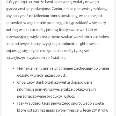
który polega na tym, że kwota pierwszej wpłaty nowego
gracza zostaje podwojona. Zanim jednak postawimy zakłady,
aby otrzymać od Milenium bonus powitalny, wskazane jest
sprawdzić w regulaminie promocji, jaki typ zakładów się carry
out niej wlicza i actually jakie są limity kwotowe. I tak w
przeważającej większość próżno szukać wszelakich zakładów
niesportowych t propozycji tego podmiotu – ght bowiem
pojawiają się jedynie okazjonalnie i really tyczą się
największych wydarzeń ze świata np.
Nie nakłaniamy ani nie und nimmer zachęcamy do brania
udziału w grach hazardowych.
Chcę, żeby Bank przekazywał la dopasowane
informacje marketingowe, a także pokazywał mi
personalizowane produkty i usługi.
I tak w sytuacji tego pierwszego sportowego święta,
które ostatni raz miało swoje miejsce w lecie 2018 roku