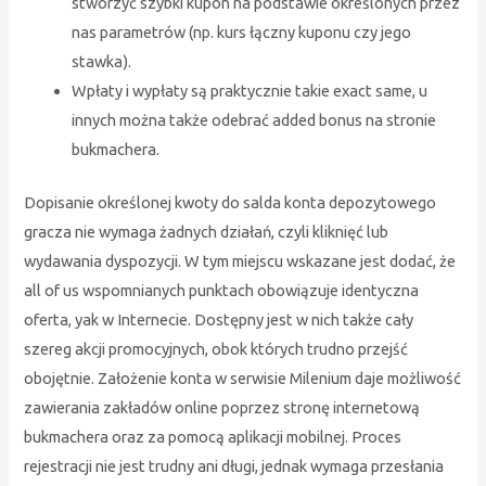
stworzyć szybki kupon na podstawie określonych przez
nas parametrów (np. kurs łączny kuponu czy jego
stawka).
Wpłaty i wypłaty są praktycznie takie exact same, u
innych można także odebrać added bonus na stronie
bukmachera.
Dopisanie określonej kwoty do salda konta depozytowego
gracza nie wymaga żadnych działań, czyli kliknięć lub
wydawania dyspozycji. W tym miejscu wskazane jest dodać, że
all of us wspomnianych punktach obowiązuje identyczna
oferta, yak w Internecie. Dostępny jest w nich także cały
szereg akcji promocyjnych, obok których trudno przejść
obojętnie. Założenie konta w serwisie Milenium daje możliwość
zawierania zakładów online poprzez stronę internetową
bukmachera oraz za pomocą aplikacji mobilnej. Proces
rejestracji nie jest trudny ani długi, jednak wymaga przesłania