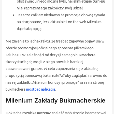
obstawiać u niego można było, na jakim etapie turnieju
nilai reprezentacja zakończy swój udział.
Jeszcze całkiem niedawno ta promocja obowiązywała
na stacjonarne, lecz aktualnie i on the web Milenium
daje taką opcję.
Nie zmienia to jednak faktu, że freebet zapewne pojawi się w
ofercie promocyjnej oficjalnego sponsora piłkarskiego
Falubazu. W zależności od decyzji samego bukmachera
skorzystać będą mogli z niego nowi lub bardziej
zaawansowani gracze. W celu zapoznania się z aktualną
propozycją bonusową buka, nale?a?oby zaglądać zarówno do
naszej zakładki „Milenium bonusy i promocje” oraz na stronę
bukmachera
mostbet aplikacja
.
Milenium Zakłady Bukmacherskie
Dokładną rozpiskę możemy znaleźć mhh stronie internetowej