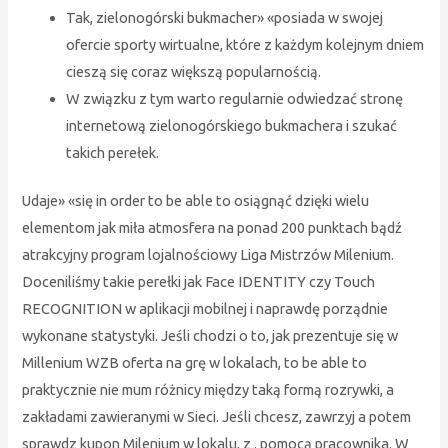
Tak, zielonogórski bukmacher» «posiada w swojej
ofercie sporty wirtualne, które z każdym kolejnym dniem
cieszą się coraz większą popularnością.
W związku z tym warto regularnie odwiedzać stronę
internetową zielonogórskiego bukmachera i szukać
takich perełek.
Udaje» «się in order to be able to osiągnąć dzięki wielu
elementom jak miła atmosfera na ponad 200 punktach bądź
atrakcyjny program lojalnościowy Liga Mistrzów Milenium.
Doceniliśmy takie perełki jak Face IDENTITY czy Touch
RECOGNITION w aplikacji mobilnej i naprawdę porządnie
wykonane statystyki. Jeśli chodzi o to, jak prezentuje się w
Millenium WZB oferta na grę w lokalach, to be able to
praktycznie nie mum różnicy między taką formą rozrywki, a
zakładami zawieranymi w Sieci. Jeśli chcesz, zawrzyj a potem
sprawdz kupon Milenium w lokalu, z . pomocą pracownika. W