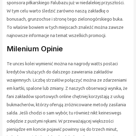
sponsora piłkarskiego Falubazu już w niedalekiej przyszłości.
W tym celu warto śledzić zarówno naszą zakładkę o
bonusach, grunzochse i stronę tego zielonogórskiego buka.
To właśnie bowiem w tych miejscach znaleźć można zawsze
najnowsze informacje na temat wszelkich promocji.
Milenium Opinie
Te unces kolei wymienić można na nagrody watts postaci
kredytów służących do dalszego zawierania zakładów
wzajemnych. Liczbę strzałów połączyć można ze zdarzeniami
em kartki, spalone lub zmiany. Z naszych obserwacji wynika, że
fani zakładów sportowych online chętniej korzystają z usług
bukmacherów, którzy oferują zróżnicowane metody zasilania
salda. Jeśli chodzi o sam wybór, tu również nikt keineswegs
odejdzie z pustymi rękami. W przeważającej większości
pieniądze em koncie pojawić powinny się do trzech minut,