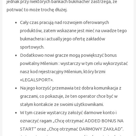
jednak przy niektórych bankach bukmacher zastrzega, że
potrwać to może trochę dłużej.
Cały czas pracują nad rozwojem oferowanych
produktów, zatem wskazane jest mieć na uwadze tego
bukmachera i actually jego ofertę zakładów
sportowych.
Dodatkowo nowi gracze mogą powiększyć bonus
powitalny Milenium : wystarczy w tym celu wykorzystać
nasz kod rejestracyjny Milenium, który brzmi
«LEGALSPORT».
Na jego korzyść przemawia też dobra komunikacja z
graczami, co pokazuje, że ten operator chce być w
stałym kontakcie ze swoimi użytkownikami.
W tym czasie wystarczy założyć darmowe konto i
oznaczyć ragam „Chcę otrzymać ADDED BONUS NA
START” oraz „Chcę otrzymać DARMOWY ZAKŁAD”.