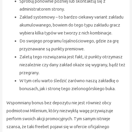
Spróbuj ponownie później lub skontaktuj się z
administratorem strony.
Zakład systemowy – to bardzo ciekawy variant zakładu
akumulowanego, bowiem do tego typu zakładu gracz
wybiera kilka typów we tworzy z nich kombinacje.
Do swojego programu lojalnościowego, gdzie za grę
przyznawane są punkty premiowe.
Zaletą tego rozwiązania jest fakt, iż punkty otrzymasz
niezależnie czy dany zakład okaże się wygrany, bądź też
przegrany.
W tym celu warto śledzić zarówno naszą zakładkę o
bonusach, jak i stronę tego zielonogórskiego buka.
Wspomniany bonus bez depozytu nie jest również obcy
podmiotowi Milenium, który niezwykłą wagę przywiązuje
perform swoich akcji promocyjnych. Tym samym istnieje
szansa, że taki freebet pojawi się w ofercie oficjalnego