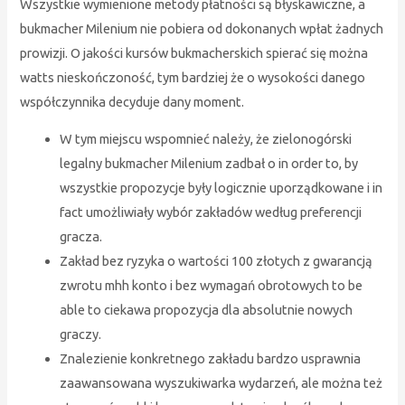
Wszystkie wymienione metody płatności są błyskawiczne, a
bukmacher Milenium nie pobiera od dokonanych wpłat żadnych
prowizji. O jakości kursów bukmacherskich spierać się można
watts nieskończoność, tym bardziej że o wysokości danego
współczynnika decyduje dany moment.
W tym miejscu wspomnieć należy, że zielonogórski
legalny bukmacher Milenium zadbał o in order to, by
wszystkie propozycje były logicznie uporządkowane i in
fact umożliwiały wybór zakładów według preferencji
gracza.
Zakład bez ryzyka o wartości 100 złotych z gwarancją
zwrotu mhh konto i bez wymagań obrotowych to be
able to ciekawa propozycja dla absolutnie nowych
graczy.
Znalezienie konkretnego zakładu bardzo usprawnia
zaawansowana wyszukiwarka wydarzeń, ale można też