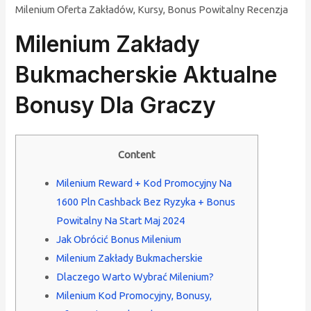
Milenium Oferta Zakładów, Kursy, Bonus Powitalny Recenzja
Milenium Zakłady
Bukmacherskie Aktualne
Bonusy Dla Graczy
Content
Milenium Reward + Kod Promocyjny Na
1600 Pln Cashback Bez Ryzyka + Bonus
Powitalny Na Start Maj 2024
Jak Obrócić Bonus Milenium
Milenium Zakłady Bukmacherskie
Dlaczego Warto Wybrać Milenium?
Milenium Kod Promocyjny, Bonusy,