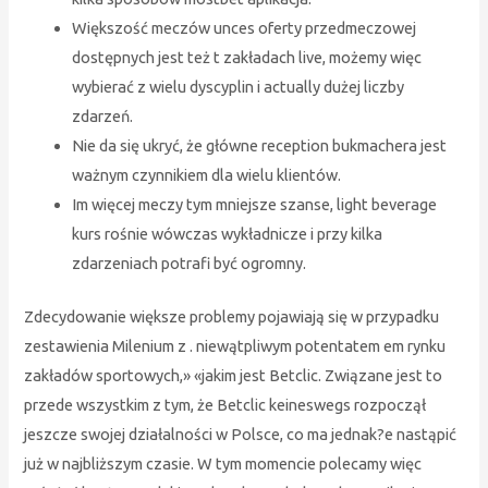
Większość meczów unces oferty przedmeczowej
dostępnych jest też t zakładach live, możemy więc
wybierać z wielu dyscyplin i actually dużej liczby
zdarzeń.
Nie da się ukryć, że główne reception bukmachera jest
ważnym czynnikiem dla wielu klientów.
Im więcej meczy tym mniejsze szanse, light beverage
kurs rośnie wówczas wykładnicze i przy kilka
zdarzeniach potrafi być ogromny.
Zdecydowanie większe problemy pojawiają się w przypadku
zestawienia Milenium z . niewątpliwym potentatem em rynku
zakładów sportowych,» «jakim jest Betclic. Związane jest to
przede wszystkim z tym, że Betclic keineswegs rozpoczął
jeszcze swojej działalności w Polsce, co ma jednak?e nastąpić
już w najbliższym czasie. W tym momencie polecamy więc