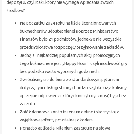
depozytu, czyli taki, który nie wymaga wpłacania swoich
środków?
Na początku 2024 roku na liście licencjonowanych
bukmacherów udostępnianej poprzez Ministerstwo
Finansów było 21 podmiotów, jednak?e nie wszystkie
przedsi?biorstwa rozpoczęły przyjmowanie zakładów.
Jedną z . najbardziej popularnych akcji promocyjnych
tego bukmachera jest „Happy Hour”, czyli możliwość gry
bez podatku watts wybranych godzinach.
Zwróciliśmy się do biura ze standardowym pytaniem
dotyczącym obsługi strony i bardzo szybko uzyskaliśmy
uprzejme odpowiedzi, których merytoryczność była bez
zarzutu.
Załóż darmowe konto Milenium online i skorzystaj z
wyjątkowej oferty powitalnej z kodem.
Ponadto aplikacja Milenium zasługuje na słowa