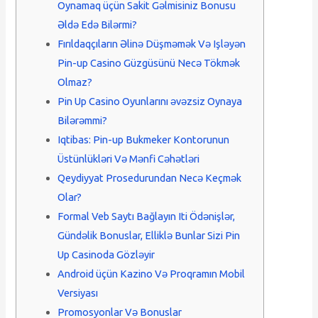
Oynamaq üçün Sakit Gəlmisiniz Bonusu
Əldə Edə Bilərmi?
Fırıldaqçıların Əlinə Düşməmək Və Işləyən
Pin-up Casino Güzgüsünü Necə Tökmək
Olmaz?
Pin Up Casino Oyunlarını əvəzsiz Oynaya
Bilərəmmi?
Iqtibas: Pin-up Bukmeker Kontorunun
Üstünlükləri Və Mənfi Cəhətləri
Qeydiyyat Prosedurundan Necə Keçmək
Olar?
Formal Veb Saytı Bağlayın️ Iti Ödənişlər,
Gündəlik Bonuslar, Elliklə Bunlar Sizi Pin
Up Casinoda Gözləyir
Android üçün Kazino Və Proqramın Mobil
Versiyası
Promosyonlar Və Bonuslar