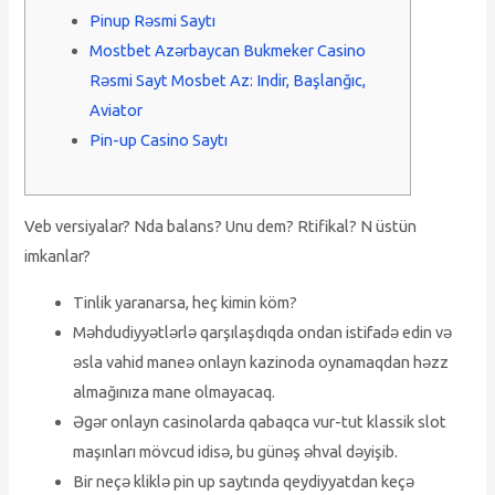
Pinup Rəsmi Saytı
Mostbet Azərbaycan Bukmeker Casino
Rəsmi Sayt Мosbet Az: Indir, Başlanğıc,
Aviator
Pin-up Casino Saytı
Veb versiyalar? Nda balans? Unu dem? Rtifikal? N üstün
imkanlar?
Tinlik yaranarsa, heç kimin köm?
Məhdudiyyətlərlə qarşılaşdıqda ondan istifadə edin və
əsla vahid maneə onlayn kazinoda oynamaqdan həzz
almağınıza mane olmayacaq.
Əgər onlayn casinolarda qabaqca vur-tut klassik slot
maşınları mövcud idisə, bu günəş əhval dəyişib.
Bir neçə kliklə pin up saytında qeydiyyatdan keçə