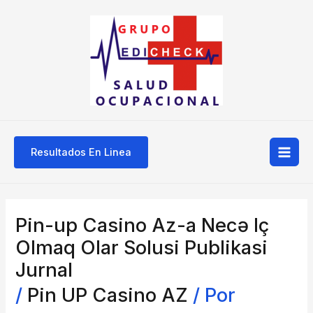
Ir
Mai
al
Men
contenido
Resultados En Linea
Navegación
de
Pin-up Casino Az-a Necə Iç
entradas
Olmaq Olar Solusi Publikasi
Jurnal
/
Pin UP Casino AZ
/ Por