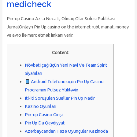
medicheck
Pin-up Casino Az-a Necə Iç Olmaq Olar Solusi Publikasi
Jurnal
Onlayn Pin Up casino on the internet rubl, manat, money
və avro ilə mərc etmək imkanı verir.
Content
Növbəti çağ üçün Yeni Navi Və Team Spirit
Siyahıları
Android Telefonu üçün Pin Up Casino
Proqramını Pulsuz Yükləyin
Iti-iti Soruşulan Suallar Pin Up Nadir
Kazino Oyunları
Pin-up Casino Girişi
Pin Up Da Qeydiyyat
Azərbaycandan Təzə Oyunçular Kazinoda