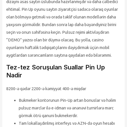
dizaynı əsas saytın üslubunda hazırlanmışdır və daha cəlbedici
ehtimal. Pin Up oyunu saytın ziyarətçisi sadəcə olaraq oyunlar
olan bölməyə getməli və orada təklif olunan modellərin daha
yaxşısını görməlidir. Bundan sonra lap daha bəyəndiyiniz birini
seçin və onun səhifəsinə keçin. Pulsuz rejimi aktivləşdirən
“DEMO” yazısı olan bir düymə olacaq. Bu yolla, casino
oyunlarını həftəlik tədqiqatçılarını dəyişdirmək üçün mobil
aygıtlardan sərəncamların saytına qaydaları edə bilərəmmi.
Tez-tez Soruşulan Suallar Pin Up
Nadir
8200-ə qədər 2200-ə kəmiyyət 400-ə miqdar
Bukmeker kontorunun Pin-Up artan bonuslar və həlim
pulsuz mərclər ilə e-idman və ənənəvi turnirlərə mərc
görmək ötrü qanuni bukmekerdir.
Tam lokallaşdırılmış interfeys və AZN-də oyun hesabı