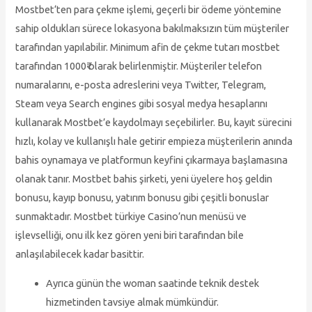
Mostbet‘ten para çekme işlemi, geçerli bir ödeme yöntemine
sahip oldukları sürece lokasyona bakılmaksızın tüm müşteriler
tarafından yapılabilir. Minimum afin de çekme tutarı mostbet
tarafından 1000₹ olarak belirlenmiştir. Müşteriler telefon
numaralarını, e-posta adreslerini veya Twitter, Telegram,
Steam veya Search engines gibi sosyal medya hesaplarını
kullanarak Mostbet’e kaydolmayı seçebilirler. Bu, kayıt sürecini
hızlı, kolay ve kullanışlı hale getirir empieza müşterilerin anında
bahis oynamaya ve platformun keyfini çıkarmaya başlamasına
olanak tanır. Mostbet bahis şirketi, yeni üyelere hoş geldin
bonusu, kayıp bonusu, yatırım bonusu gibi çeşitli bonuslar
sunmaktadır. Mostbet türkiye Casino’nun menüsü ve
işlevselliği, onu ilk kez gören yeni biri tarafından bile
anlaşılabilecek kadar basittir.
Ayrıca günün the woman saatinde teknik destek
hizmetinden tavsiye almak mümkündür.