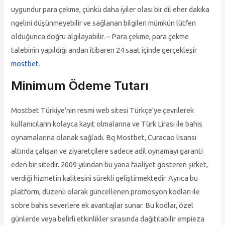
uygundur para çekme, çünkü daha iyiler olası bir dil eher dakika
ngelini düşünmeyebilir ve sağlanan bilgileri mümkün lütfen
olduğunca doğru algılayabilir. – Para çekme, para çekme
talebinin yapıldığı andan itibaren 24 saat içinde gerçekleşir
mostbet
.
Minimum Ödeme Tutarı
Mostbet Türkiye’nin resmi web sitesi Türkçe’ye çevrilerek
kullanıcıların kolayca kayıt olmalarına ve Türk Lirası ile bahis
oynamalarına olanak sağladı. Bq Mostbet, Curacao lisansı
altında çalışan ve ziyaretçilere sadece adil oynamayı garanti
eden bir sitedir. 2009 yılından bu yana faaliyet gösteren şirket,
verdiği hizmetin kalitesini sürekli geliştirmektedir. Ayrıca bu
platform, düzenli olarak güncellenen promosyon kodları ile
sobre bahis severlere ek avantajlar sunar. Bu kodlar, özel
günlerde veya belirli etkinlikler sırasında dağıtılabilir empieza