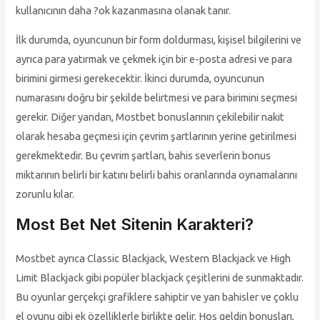
kullanıcının daha ?ok kazanmasına olanak tanır.
İlk durumda, oyuncunun bir form doldurması, kişisel bilgilerini ve
ayrıca para yatırmak ve çekmek için bir e-posta adresi ve para
birimini girmesi gerekecektir. İkinci durumda, oyuncunun
numarasını doğru bir şekilde belirtmesi ve para birimini seçmesi
gerekir. Diğer yandan, Mostbet bonuslarının çekilebilir nakit
olarak hesaba geçmesi için çevrim şartlarının yerine getirilmesi
gerekmektedir. Bu çevrim şartları, bahis severlerin bonus
miktarının belirli bir katını belirli bahis oranlarında oynamalarını
zorunlu kılar.
Most Bet Net Sitenin Karakteri?
Mostbet ayrıca Classic Blackjack, Western Blackjack ve High
Limit Blackjack gibi popüler blackjack çeşitlerini de sunmaktadır.
Bu oyunlar gerçekçi grafiklere sahiptir ve yan bahisler ve çoklu
el oyunu gibi ek özelliklerle birlikte gelir. Hoş geldin bonusları,