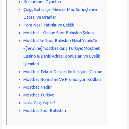
Kumarhane Oyunları
Çizgi, Bahis Için Mevcut Maç Sonuçlarının
Listesi Ve Oranlar
Para Nasıl Yatırılır Ve Çekilir
Mostbet – Online Spor Bahisleri Şirketi
Mostbet’te Spor Bahisleri Nasıl Yapılır?»
«[newline]mostbet Giriş Türkiye: Mostbet
Casino & Bahis Adresi Bonusları Ve Üyelik
İşlemleri
Mostbet Teknik Destek Ile Iletişime Geçme
Mostbet Bonusları Ve Promosyon Kodları
Mostbet Nedir?
Mostbet Türkiye
Nasıl Giriş Yapılır?
Mostbet Spor Bahisleri