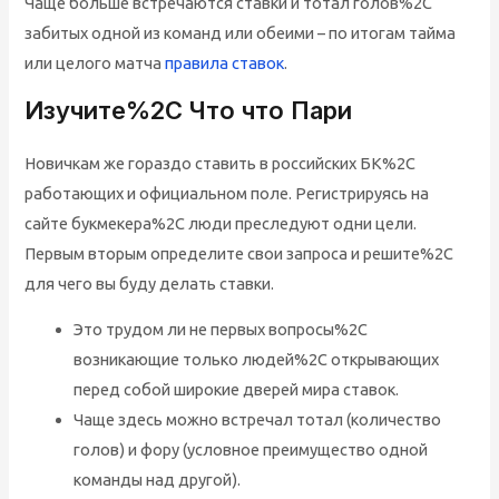
Чаще больше встречаются ставки и тотал голов%2C
забитых одной из команд или обеими – по итогам тайма
или целого матча
правила ставок
.
Изучите%2C Что что Пари
Новичкам же гораздо ставить в российских БК%2C
работающих и официальном поле. Регистрируясь на
сайте букмекера%2C люди преследуют одни цели.
Первым вторым определите свои запроса и решите%2C
для чего вы буду делать ставки.
Это трудом ли не первых вопросы%2C
возникающие только людей%2C открывающих
перед собой широкие дверей мира ставок.
Чаще здесь можно встречал тотал (количество
голов) и фору (условное преимущество одной
команды над другой).