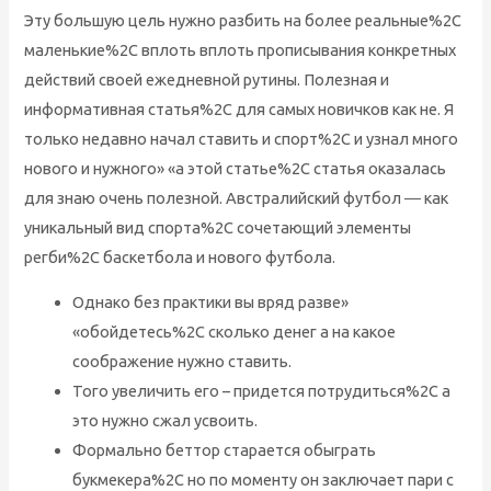
Эту большую цель нужно разбить на более реальные%2C
маленькие%2C вплоть вплоть прописывания конкретных
действий своей ежедневной рутины. Полезная и
информативная статья%2C для самых новичков как не. Я
только недавно начал ставить и спорт%2C и узнал много
нового и нужного» «а этой статье%2C статья оказалась
для знаю очень полезной. Австралийский футбол ― как
уникальный вид спорта%2C сочетающий элементы
регби%2C баскетбола и нового футбола.
Однако без практики вы вряд разве»
«обойдетесь%2C сколько денег а на какое
соображение нужно ставить.
Того увеличить его – придется потрудиться%2C а
это нужно сжал усвоить.
Формально беттор старается обыграть
букмекера%2C но по моменту он заключает пари с