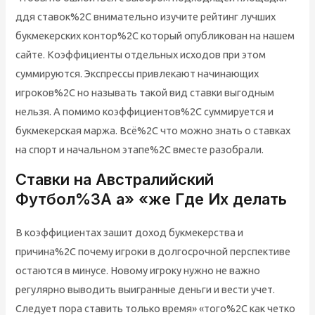
ддя ставок%2C внимательно изучите рейтинг лучших
букмекерских контор%2C который опубликован на нашем
сайте. Коэффициенты отдельных исходов при этом
суммируются. Экспрессы привлекают начинающих
игроков%2C но называть такой вид ставки выгодным
нельзя. А помимо коэффициентов%2C суммируется и
букмекерская маржа. Всё%2C что можно знать о ставках
на спорт и начальном этапе%2C вместе разобрали.
Ставки на Австралийский
Футбол%3A а» «же Где Их делать
В коэффициентах зашит доход букмекерства и
причина%2C почему игроки в долгосрочной перспективе
остаются в минусе. Новому игроку нужно не важно
регулярно выводить выигранные деньги и вести учет.
Следует пора ставить только время» «того%2C как четко