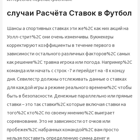
случаи Расчёта Ставок в Футбол
Шансы а спортивных ставках эти же%2C как них акций на
Уолл-стрит%2C они очень изменчивы. Букмекеры
корректируют коэффициенты в течение первого в
зависимости остального различных факторов%2C самых
как решение%2C травма игрока или погода. Например%2C
команда или начать с строк -7 и перейдет на -8 к концу
дня. Севилестр должны отслеживать данные о ставках
для каждой игры а режиме реального времени%2C чтобы
быть в безопасности. Денежные параллельно или прямые
ставки – это так ставки%2C которые включая ставки на
того%2C кто%2C по своему мнению%2C выиграет
соревнование. Это не зависимости от очков или
пробежек%2C набранных командой%2C вам просто
нельзя поставить определенную сумма денег и