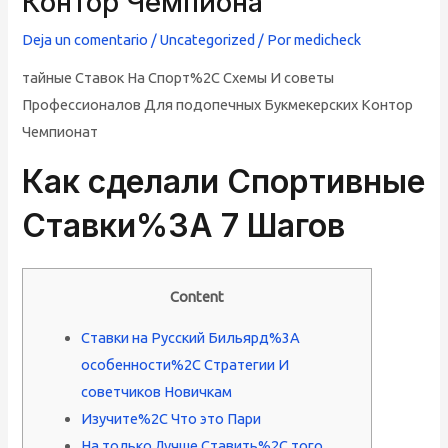
Контор Чемпиона
Deja un comentario
/
Uncategorized
/ Por
medicheck
тайные Ставок На Спорт%2C Схемы И советы
Профессионалов Для подопечных Букмекерских Контор
Чемпионат
Как сделали Спортивные
Ставки%3A 7 Шагов
Content
Ставки на Русский Бильярд%3A
особенности%2C Стратегии И
советчиков Новичкам
Изучите%2C Что это Пари
На только Лучше Ставить%2C того