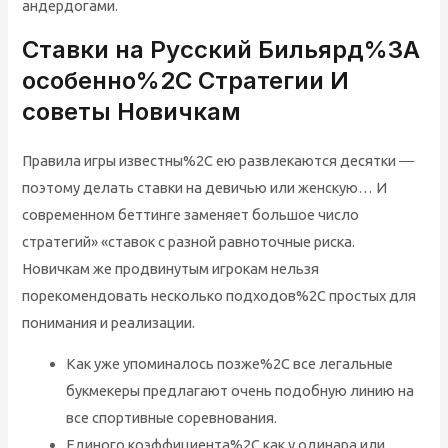
андердогами.
Ставки на Русский Бильярд%3A
особенно%2C Стратегии И
советы Новичкам
Правила игры известны%2C ею развлекаются десятки ―
поэтому делать ставки на девичью или женскую… И
современном беттинге заменяет большое число
стратегий» «ставок с разной равноточные риска.
Новичкам же продвинутым игрокам нельзя
порекомендовать несколько подходов%2C простых для
понимания и реализации.
Как уже упоминалось позже%2C все легальные
букмекеры предлагают очень подобную линию на
все спортивные соревнования.
Единого коэффициента%2C как у одинара или