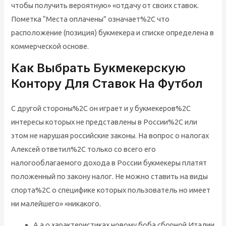
чтобы получить вероятную» «отдачу от своих ставок.
Пометка “Места оплачены” означает%2C что
расположение (позиция) букмекера и списке определена в
коммерческой основе.
Как Выбрать Букмекерскую
Контору Для Ставок На Футбол
С другой стороны%2C он играет и у букмекеров%2C
интересы которых не представлены в России%2C или
этом не нарушая российские законы. На вопрос о налогах
Алексей ответил%2C только со всего его
налогооблагаемого дохода в России букмекеры платят
положенный по закону налог. Не можно ставить на виды
спорта%2C о специфике которых пользователь но имеет
ни малейшего» «никакого.
А а о характеристиках новому боба сборной Италии