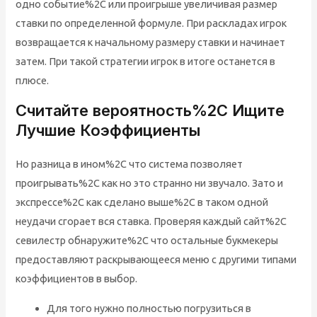
одно событие%2C или проигрыше увеличивая размер
ставки по определенной формуле. При раскладах игрок
возвращается к начальному размеру ставки и начинает
затем. При такой стратегии игрок в итоге останется в
плюсе.
Считайте вероятность%2C Ищите
Лучшие Коэффициенты
Но разница в ином%2C что система позволяет
проигрывать%2C как но это странно ни звучало. Зато и
экспрессе%2C как сделано выше%2C в таком одной
неудачи сгорает вся ставка. Проверяя каждый сайт%2C
севилестр обнаружите%2C что остальные букмекеры
предоставляют раскрывающееся меню с другими типами
коэффициентов в выбор.
Для того нужно полностью погрузиться в