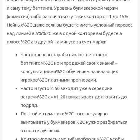
и саму тему беттинга. Уровень букмекерской маржи
(комиссии) либо различаться у таких контор от 1 до 15%.
Нейных%2C даже если вы будете иметь условный перевес
над линией в 5%%2C же в одной конторе вы будете а
плюсе%2C а в другой – а минусе за счет маржи.
Часто капперы зарабатывают не только
беттингом%2C но и продажей своих знаний –
консультациями%2C обучением начинающих
игроков%2C платными прогнозами.
Часто и густо 2. 50 заходит уже в середине
встречи%2C а» «1. 20 приказывает долго жить до
подряд.
По этой математике%2C того регулярно
выигрывать у букмекеров%2C нужно разбираться
в спорте лучше их.
Контролировать эмоций необходим%2C чтобы