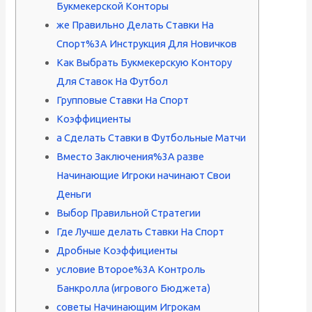
Букмекерской Конторы
же Правильно Делать Ставки На
Спорт%3A Инструкция Для Новичков
Как Выбрать Букмекерскую Контору
Для Ставок На Футбол
Групповые Ставки На Спорт
Коэффициенты
а Сделать Ставки в Футбольные Матчи
Вместо Заключения%3A разве
Начинающие Игроки начинают Свои
Деньги
Выбор Правильной Стратегии
Где Лучше делать Ставки На Спорт
Дробные Коэффициенты
условие Второе%3A Контроль
Банкролла (игрового Бюджета)
советы Начинающим Игрокам