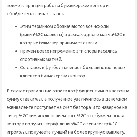
поймете принцип работы букмекерских контор и
обойдетесь в типах ставок.
Этим термином обозначаются все исходы
(рынки%2C маркеты) в рамках одного матча%2C и
которые букмекер принимает ставки.
Причем вовсе непременно эти споры касались
спортивных матчей.
Со ставок и футбол начинает большинство новых
клиентов букмекерских контор.
В случае правильные ответа коэффициент умножается на
сумму ставки%2C а полученное увеличилось в денежном
эквиваленте поступает на счет беттора. Это наверное на
тизер%2C ним исключением того%2C что букмекерская
контора получит» «оркф линию%2C а севилестр%2C
игрок%2C получаете лучший на более крупную выплату.