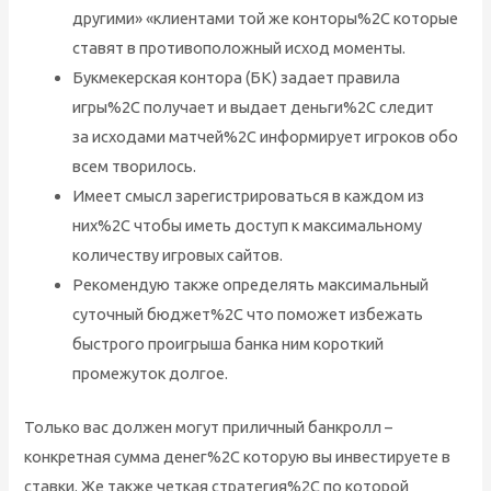
другими» «клиентами той же конторы%2C которые
ставят в противоположный исход моменты.
Букмекерская контора (БК) задает правила
игры%2C получает и выдает деньги%2C следит
за исходами матчей%2C информирует игроков обо
всем творилось.
Имеет смысл зарегистрироваться в каждом из
них%2C чтобы иметь доступ к максимальному
количеству игровых сайтов.
Рекомендую также определять максимальный
суточный бюджет%2C что поможет избежать
быстрого проигрыша банка ним короткий
промежуток долгое.
Только вас должен могут приличный банкролл –
конкретная сумма денег%2C которую вы инвестируете в
ставки. Же также четкая стратегия%2C по которой