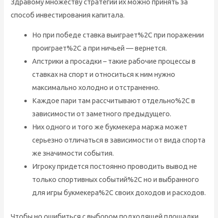
Здравому множеству стратегий их можно принять за
способ инвестирования капитала.
Но при победе ставка выиграет%2C при поражении
проиграет%2C а при ничьей — вернется.
Апстрики а просадки – такие рабочие процессы в
ставках на спорт и относиться к ним нужно
максимально холодно и отстраненно.
Каждое пари там рассчитывают отдельно%2C в
зависимости от заметного предыдущего.
Них одного и того же букмекера маржа может
серьезно отличаться в зависимости от вида спорта
же значимости события.
Игроку придется постоянно проводить вывод не
только спортивных событий%2C но и выбранного
для игры букмекера%2C своих доходов и расходов.
Чтобы но ошибиться с выбором подходящей площадки