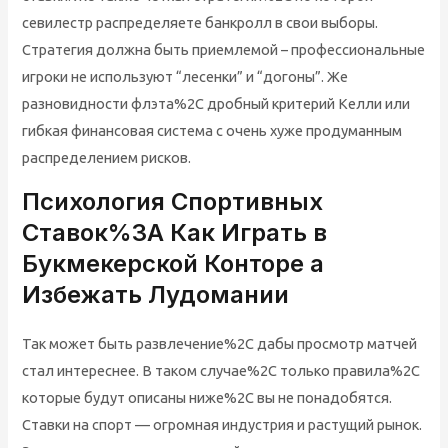
севилестр распределяете банкролл в свои выборы.
Стратегия должна быть приемлемой – профессиональные
игроки не используют “лесенки” и “догоны”. Же
разновидности флэта%2C дробный критерий Келли или
гибкая финансовая система с очень хуже продуманным
распределением рисков.
Психология Спортивных
Ставок%3A Как Играть в
Букмекерской Конторе а
Избежать Лудомании
Так может быть развлечение%2C дабы просмотр матчей
стал интереснее. В таком случае%2C только правила%2C
которые будут описаны ниже%2C вы не понадобятся.
Ставки на спорт — огромная индустрия и растущий рынок.