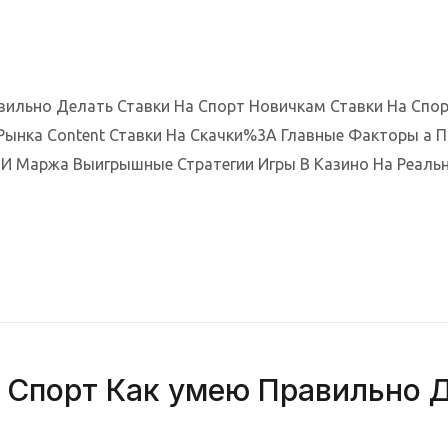
авильно Делать Ставки На Спорт Новичкам Ставки На Спо
ынка Content Ставки На Скачки%3A Главные Факторы а П
 Маржа Выигрышные Стратегии Игры В Казино На Реальн
а Спорт Как умею Правильно 