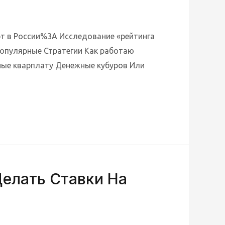
рт в России%3A Исследование «рейтинга
опулярные Стратегии Как работаю
ые кварплату Денежные кубуров Или
Делать Ставки На