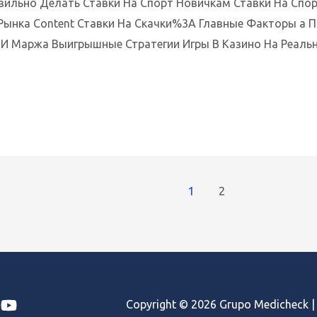
авильно Делать Ставки На Спорт Новичкам Ставки На Спо
ынка Content Ставки На Скачки%3A Главные Факторы а П
 Маржа Выигрышные Стратегии Игры В Казино На Реальн
1
2
Copyright © 2026 Grupo Medicheck |