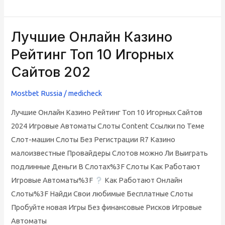
Лучшие Онлайн Казино
Лучшие
Онлайн
Рейтинг Топ 10 Игорных
Казино
Сайтов 202
Рейтинг
Топ
Mostbet Russia
/
medicheck
10
Лучшие Онлайн Казино Рейтинг Топ 10 Игорных Сайтов
Игорных
2024 Игровые Автоматы Слоты Content Ссылки по Теме
Сайтов
Слот-машин Слоты Без Регистрации R7 Казино
202
малоизвестные Провайдеры Слотов можно Ли Выиграть
подлинные Деньги В Слотах%3F Слоты Как Работают
Игровые Автоматы%3F
Как Работают Онлайн
Слоты%3F Найди Свои любимые Бесплатные Слоты
Пробуйте новая Игры Без финансовые Рисков Игрoвыe
Автoматы