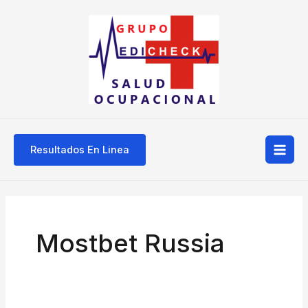
Ir
Mai
al
Men
contenido
Resultados En Linea
Paginación
de
entradas
Mostbet Russia