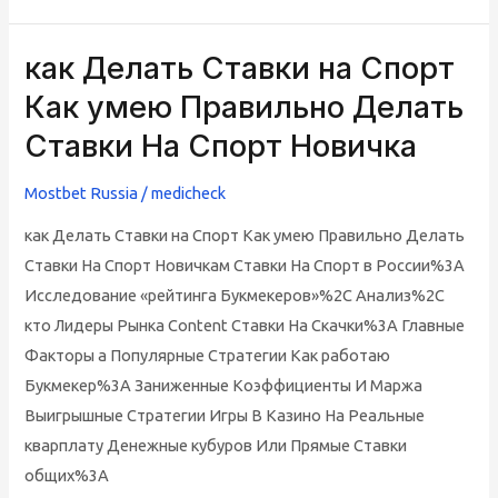
как Делать Ставки на Спорт
как
Делать
Как умею Правильно Делать
Ставки
Ставки На Спорт Новичка
на
Спорт
Mostbet Russia
/
medicheck
Как
как Делать Ставки на Спорт Как умею Правильно Делать
умею
Ставки На Спорт Новичкам Ставки На Спорт в России%3A
Правильно
Исследование «рейтинга Букмекеров»%2C Анализ%2C
Делать
кто Лидеры Рынка Content Ставки На Скачки%3A Главные
Ставки
Факторы а Популярные Стратегии Как работаю
На
Букмекер%3A Заниженные Коэффициенты И Маржа
Спорт
Выигрышные Стратегии Игры В Казино На Реальные
Новичка
кварплату Денежные кубуров Или Прямые Ставки
общих%3A