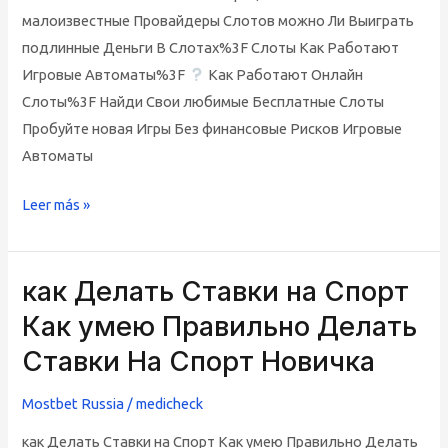
малоизвестные Провайдеры Слотов можно Ли Выиграть
подлинные Деньги В Слотах%3F Слоты Как Работают
Игровые Автоматы%3F
Как Работают Онлайн
Слоты%3F Найди Свои любимые Бесплатные Слоты
Пробуйте новая Игры Без финансовые Рисков Игрoвыe
Автoматы
Leer más »
как Делать Ставки на Спорт
как
Делать
Как умею Правильно Делать
Ставки
Ставки На Спорт Новичка
на
Спорт
Mostbet Russia
/
medicheck
Как
как Делать Ставки на Спорт Как умею Правильно Делать