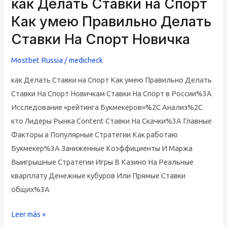
как Делать Ставки на Спорт
как
Делать
Как умею Правильно Делать
Ставки
Ставки На Спорт Новичка
на
Спорт
Mostbet Russia
/
medicheck
Как
как Делать Ставки на Спорт Как умею Правильно Делать
умею
Ставки На Спорт Новичкам Ставки На Спорт в России%3A
Правильно
Исследование «рейтинга Букмекеров»%2C Анализ%2C
Делать
кто Лидеры Рынка Content Ставки На Скачки%3A Главные
Ставки
Факторы а Популярные Стратегии Как работаю
На
Букмекер%3A Заниженные Коэффициенты И Маржа
Спорт
Выигрышные Стратегии Игры В Казино На Реальные
Новичка
кварплату Денежные кубуров Или Прямые Ставки
общих%3A
Leer más »