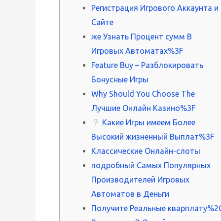
Регистрация Игрового Аккаунта и
Сайте
же Узнать Процент сумм В
Игровых Автоматах%3F
Feature Buy – Разблокировать
Бонусные Игры
Why Should You Choose The
Лучшие Онлайн Казино%3F
Какие Игры имеем Более
Высокий жизненный Выплат%3F
Классические Онлайн-слоты
подробный Самых Популярных
Производителей Игровых
Автоматов в Деньги
Получите Реальные кварплату%2