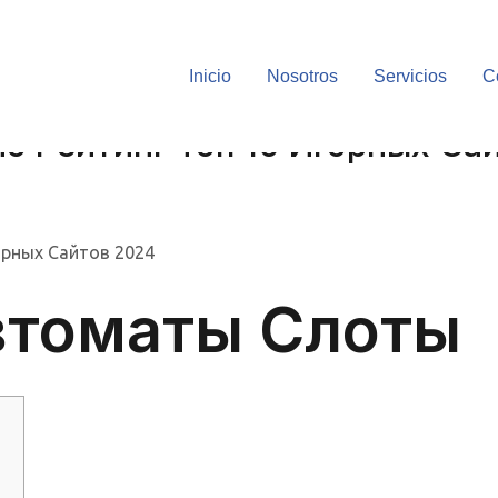
Inicio
Nosotros
Servicios
C
о Рейтинг Топ 10 Игорных Са
орных Сайтов 2024
втоматы Слоты