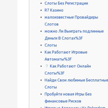
Слоты Без Регистрации
R7 Казино
малоизвестные Провайдеры
Слотов
можно Ли Выиграть подлинные
Деньги В Слотах%3F
Слоты
Как Работают Игровые
Автоматы%3F
Как Работают Онлайн
Слоты%3F
Найди Свои любимые Бесплатны
Слоты
Пробуйте новая Игры Без
финансовые Рисков