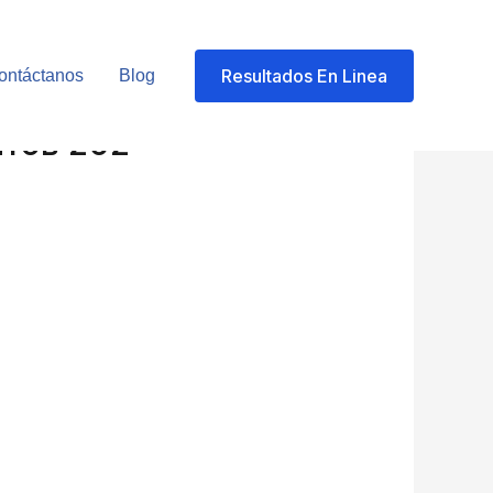
Resultados En Linea
ontáctanos
Blog
йтов 202