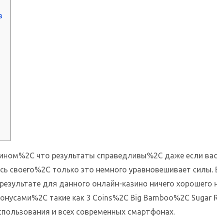
в
 ином%2C что результаты справедливы%2C даже если вас 
есь своего%2C только это немного уравновешивает силы.
результате для данного онлайн-казино ничего хорошего 
нусами%2C такие как 3 Coins%2C Big Bamboo%2C Sugar R
пользования и всех современных смартфонах.