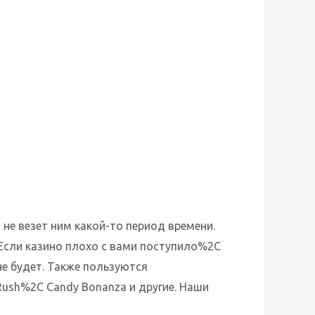
не везет ним какой-то период времени.
 Если казино плохо с вами поступило%2C
не будет. Также пользуются
ush%2C Candy Bonanza и другие. Наши