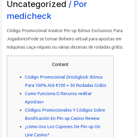
Uncategorized
/ Por
medicheck
Código Promocional Aviator Pin-up Bônus Exclusivos Para
Jogadores
Pode se tornar dinheiro virtual para apostas em
máquinas caça-níqueis ou várias dezenas de rodadas grátis.
Content
Código Promocional Drückglück: Bônus
Para 100% Até €100 + 50 Rodadas Grátis
Como Funciona O Recurso «editar
Apostas»
Códigos Promocionales Y Códigos Sobre
Bonificación En Pin-up Casino Review
¿cómo Uso Los Cupones De Pin-up On
Line Casino?