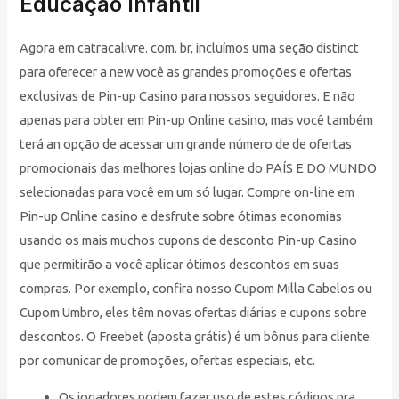
Educação Infantil
Agora em catracalivre. com. br, incluímos uma seção distinct
para oferecer a new você as grandes promoções e ofertas
exclusivas de Pin-up Casino para nossos seguidores. E não
apenas para obter em Pin-up Online casino, mas você também
terá an opção de acessar um grande número de de ofertas
promocionais das melhores lojas online do PAÍS E DO MUNDO
selecionadas para você em um só lugar. Compre on-line em
Pin-up Online casino e desfrute sobre ótimas economias
usando os mais muchos cupons de desconto Pin-up Casino
que permitirão a você aplicar ótimos descontos em suas
compras. Por exemplo, confira nosso Cupom Milla Cabelos ou
Cupom Umbro, eles têm novas ofertas diárias e cupons sobre
descontos. O Freebet (aposta grátis) é um bônus para cliente
por comunicar de promoções, ofertas especiais, etc.
Os jogadores podem fazer uso de estes códigos pra