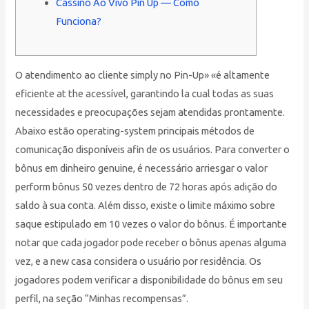
Cassino Ao Vivo Pin Up — Como
Funciona?
O atendimento ao cliente simply no Pin-Up» «é altamente
eficiente at the acessível, garantindo la cual todas as suas
necessidades e preocupações sejam atendidas prontamente.
Abaixo estão operating-system principais métodos de
comunicação disponíveis afin de os usuários. Para converter o
bônus em dinheiro genuine, é necessário arriesgar o valor
perform bônus 50 vezes dentro de 72 horas após adição do
saldo à sua conta. Além disso, existe o limite máximo sobre
saque estipulado em 10 vezes o valor do bônus. É importante
notar que cada jogador pode receber o bônus apenas alguma
vez, e a new casa considera o usuário por residência. Os
jogadores podem verificar a disponibilidade do bônus em seu
perfil, na seção “Minhas recompensas”.