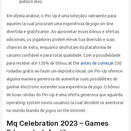
público alvo.
Em última análise, o Pin-Up é uma seleção» «atraente para
aqueles la cual procuram uma experiência de jogo on-line
divertida e gratificante. Ao aproveitar esses bônus e ofertas
adicionais, os jogadores podem elevar tua diversão e suas
chances de êxito, enquanto desfrutam da plataforma de
cassino confiável e para total qualidade. Com a possibilidade
para receber até 120% de bônus at the
antes de começar
250
rodadas grátis ao fazer um depósito inicial, um Pin-Up oferece
alguma maneira generosa de aumentar suas possibilities de
ganhar electronic estender sua experiência de jogo. O bônus
de boas-vindas do Pin-Up é uma oferta generosa que aguarda
operating-system novos usuários la cual decidem se aventurar
no mundo blando de jogos on the internet.
Mq Celebration 2023 – Games