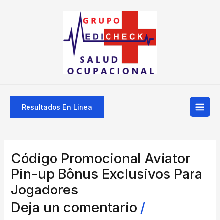
Ir
Mai
al
Men
contenido
Resultados En Linea
Navegación
de
Código Promocional Aviator
entradas
Pin-up Bônus Exclusivos Para
Jogadores
Deja un comentario
/