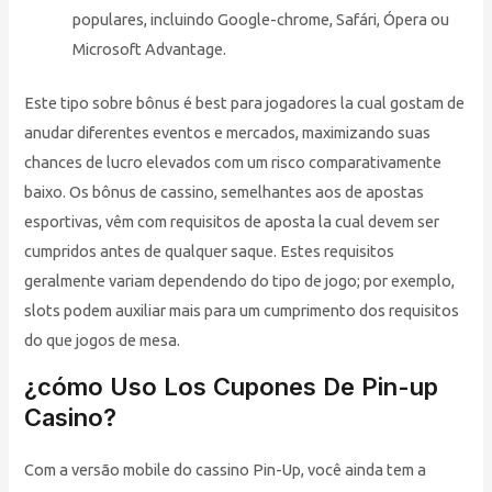
populares, incluindo Google-chrome, Safári, Ópera ou
Microsoft Advantage.
Este tipo sobre bônus é best para jogadores la cual gostam de
anudar diferentes eventos e mercados, maximizando suas
chances de lucro elevados com um risco comparativamente
baixo. Os bônus de cassino, semelhantes aos de apostas
esportivas, vêm com requisitos de aposta la cual devem ser
cumpridos antes de qualquer saque. Estes requisitos
geralmente variam dependendo do tipo de jogo; por exemplo,
slots podem auxiliar mais para um cumprimento dos requisitos
do que jogos de mesa.
¿cómo Uso Los Cupones De Pin-up
Casino?
Com a versão mobile do cassino Pin-Up, você ainda tem a