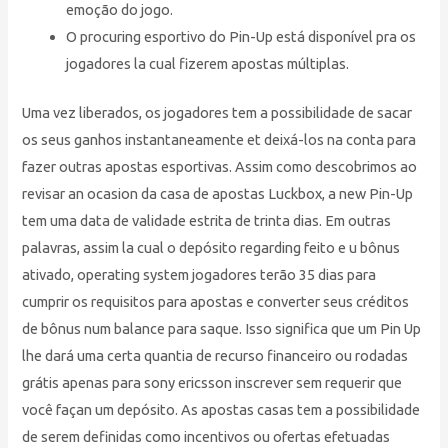
emoção do jogo.
O procuring esportivo do Pin-Up está disponível pra os
jogadores la cual fizerem apostas múltiplas.
Uma vez liberados, os jogadores tem a possibilidade de sacar
os seus ganhos instantaneamente et deixá-los na conta para
fazer outras apostas esportivas. Assim como descobrimos ao
revisar an ocasion da casa de apostas Luckbox, a new Pin-Up
tem uma data de validade estrita de trinta dias. Em outras
palavras, assim la cual o depósito regarding feito e u bônus
ativado, operating system jogadores terão 35 dias para
cumprir os requisitos para apostas e converter seus créditos
de bônus num balance para saque. Isso significa que um Pin Up
lhe dará uma certa quantia de recurso financeiro ou rodadas
grátis apenas para sony ericsson inscrever sem requerir que
você façan um depósito. As apostas casas tem a possibilidade
de serem definidas como incentivos ou ofertas efetuadas