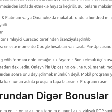
məsindən istifadə etməklə həyata keçirilir. Bu, onların maksimu
pin & Platinum və ya Omaholic-da mükafat fondu a hundred min 
yətli
r.
q tənzimləyici Curacao tərəfindən lisenziyalaşdırılıb.
 en este momento Google hesabları vasitəsilə Pin-Up casino sa
 edib formanı doldurmağınız kifayətdir. Bunu etmək üçün əs
ları daxil edin. Onlayn Pin Up casino on-line rubl, manat, mo
 bundan sonra onu dəyişdirmək mümkün deyil. Mobil proqramı 
 kazinonun adı ilə proqram tapa bilərsiniz. Proqramı rəsmi in
undan Digər Bonuslar 
dim edilir, onlar azlıqda təqdim olunur. Lakin, yüksək RTP sə