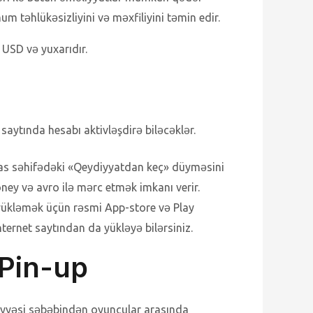
m təhlükəsizliyini və məxfiliyini təmin edir.
USD və yuxarıdır.
ytında hesabı aktivləşdirə biləcəklər.
as səhifədəki «Qeydiyyatdan keç» düyməsini
ney və avro ilə mərc etmək imkanı verir.
yükləmək üçün rəsmi App-store və Play
ternet saytından da yükləyə bilərsiniz.
Pin-up
viyyəsi səbəbindən oyunçular arasında