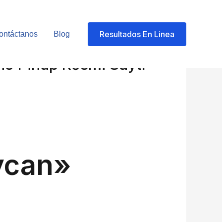
Resultados En Linea
ontáctanos
Blog
но Pinup Rəsmi Saytı
ycan»