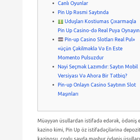
Canlı Oyunlar
Pin Up Rəsmi Saytında
Uduşları Kostiumas Çıxarmaqla
Pin Up Casino-də Real Puya Oynayın
Pin-up Casino Slotları Real Pul»
«üçün Çəkilməklə Və En Este
Momento Pulsuzdur
Nəyi Seçmək Lazımdır: Saytın Mobil
Versiyası Və Ahora Bir Tətbiq?
Pin-up Onlayn Casino Saytının Slot
Maşınları
Müəyyən üsullardan istifadə edərək, ödəniş e
kazino kimi, Pin Up öz istifadəçilərinə depozi
kazinosu, çoxlu sayda məşhur ödəniş üsulları