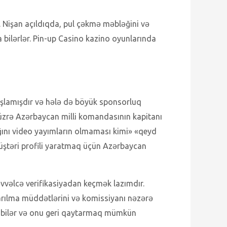
 Nişan açıldıqda, pul çəkmə məbləğini və
 bilərlər. Pin-up Casino kazino oyunlarında
başlamışdır və hələ də böyük sponsorluq
l üzrə Azərbaycan milli komandasının kapitanı
ığını video yayımların olmaması kimi» «qeyd
müştəri profili yaratmaq üçün Azərbaycan
vvəlcə verifikasiyadan keçmək lazımdır.
ıxarılma müddətlərini və komissiyanı nəzərə
itə bilər və onu geri qaytarmaq mümkün