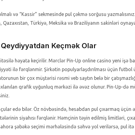
olmalı və “Kassir” sekmesinde pul çəkmə sorğusu yazmalısınız.
Qazaxıstan, Türkiyə, Meksika və Braziliyanın sakinləri oynaya
 Qeydiyyatdan Keçmək Olar
əsilə həyata keçirilir. Mərclər Pin-Up online casino yeni işə 
iyyəti ilə fərqlənmir. Şirkətin populyarlaşdırılması üçün futbo
ntorunun bir çox müştərisi rəsmi veb saytın belə bir çatışmazl
saxlanılan qrafik uyğunluq mərkəzi ilə əvəz olunur. Pin-Up-də 
iniz.
çular edə bilər. Öz növbəsində, hesabdan pul çıxarmaq üçün ə
lərinin siyahısı fərqlənir. Həmçinin təyin edilmiş limitləri, ç
və ahora şəbəkə seçimi mərhələsində səhvə yol verilərsə, pul 