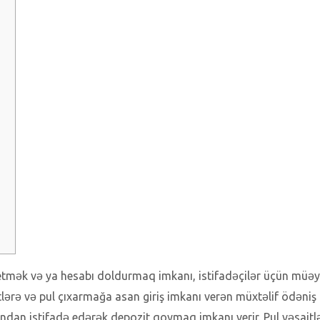
tmək və ya hesabı doldurmaq imkanı, istifadəçilər üçün müəyy
tlərə və pul çıxarmağa asan giriş imkanı verən müxtəlif ödəniş ü
ndan istifadə edərək depozit qoymaq imkanı verir. Pul vəsait